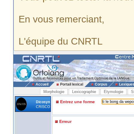
En vous remerciant,
L'équipe du CNRTL
Accueil
Portail lexical
Corpus
Lexique
Morphologie
Lexicographie
Etymologie
S
Entrez une forme
Dicosyn
CRISCO
Erreur