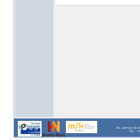
44, avenue de l
Tél. : 