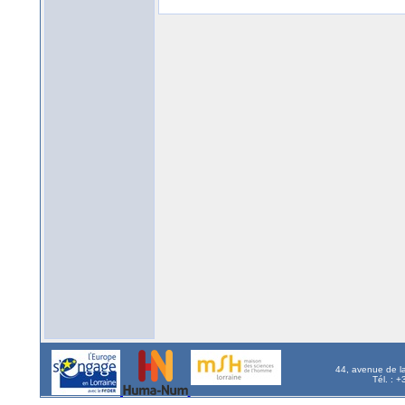
44, avenue de l
Tél. : 