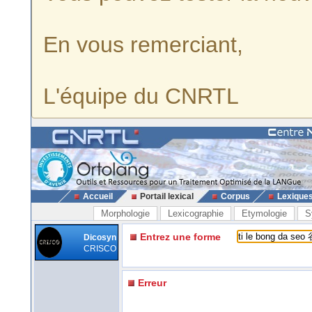
En vous remerciant,
L'équipe du CNRTL
Accueil
Portail lexical
Corpus
Lexique
Morphologie
Lexicographie
Etymologie
S
Entrez une forme
Dicosyn
CRISCO
Erreur