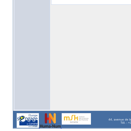
44, avenue de l
Tél. : 