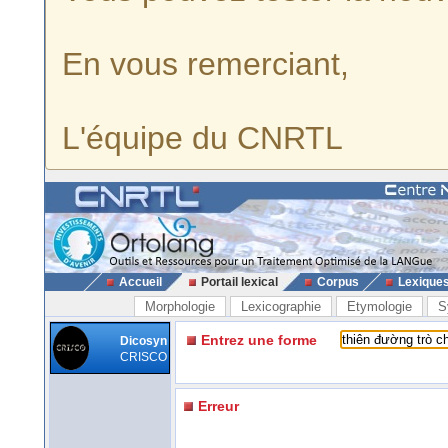
En vous remerciant,
L'équipe du CNRTL
Accueil
Portail lexical
Corpus
Lexique
Morphologie
Lexicographie
Etymologie
S
Entrez une forme
Dicosyn
CRISCO
Erreur