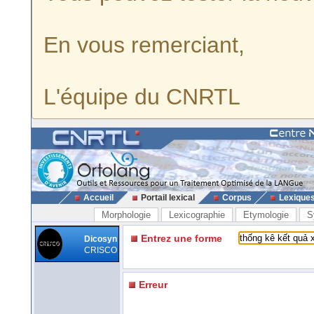
En vous remerciant,
L'équipe du CNRTL
Accueil
Portail lexical
Corpus
Lexique
Morphologie
Lexicographie
Etymologie
S
Entrez une forme
Dicosyn
CRISCO
Erreur