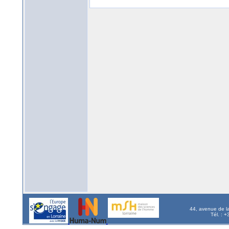
44, avenue de l
Tél. : 