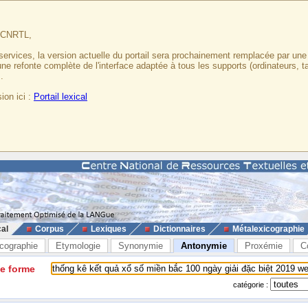
u CNRTL,
services, la version actuelle du portail sera prochainement remplacée par un
 une refonte complète de l'interface adaptée à tous les supports (ordinateurs, t
.
ion ici :
Portail lexical
cal
Corpus
Lexiques
Dictionnaires
Métalexicographie
cographie
Etymologie
Synonymie
Antonymie
Proxémie
C
ne forme
catégorie :