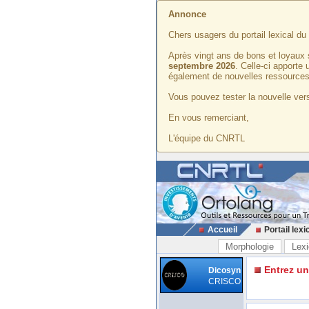
Annonce
Chers usagers du portail lexical d
Après vingt ans de bons et loyaux 
septembre 2026
. Celle-ci apporte
également de nouvelles ressources
Vous pouvez tester la nouvelle vers
En vous remerciant,
L'équipe du CNRTL
Accueil
Portail lexi
Morphologie
Lexi
Entrez u
Dicosyn
CRISCO