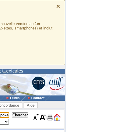
×
e nouvelle version au
1er
ablettes, smartphones) et inclut
Outils
Contact
oncordance
Aide