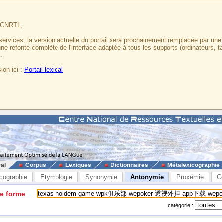
u CNRTL,
services, la version actuelle du portail sera prochainement remplacée par un
 une refonte complète de l'interface adaptée à tous les supports (ordinateurs, t
.
ion ici :
Portail lexical
cal
Corpus
Lexiques
Dictionnaires
Métalexicographie
cographie
Etymologie
Synonymie
Antonymie
Proxémie
C
ne forme
catégorie :