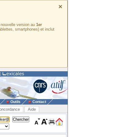
×
e nouvelle version au
1er
ablettes, smartphones) et inclut
Outils
Contact
oncordance
Aide