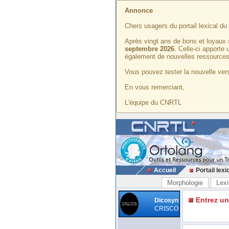
Annonce
Chers usagers du portail lexical d
Après vingt ans de bons et loyaux 
septembre 2026
. Celle-ci apporte
également de nouvelles ressources
Vous pouvez tester la nouvelle vers
En vous remerciant,
L'équipe du CNRTL
Accueil
Portail lexi
Morphologie
Lexi
Entrez u
Dicosyn
CRISCO