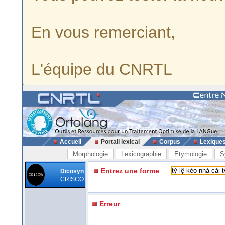
En vous remerciant,
L'équipe du CNRTL
Accueil
Portail lexical
Corpus
Lexique
Morphologie
Lexicographie
Etymologie
S
Entrez une forme
Dicosyn
CRISCO
Erreur