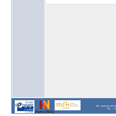
44, avenue de l
Tél. : 