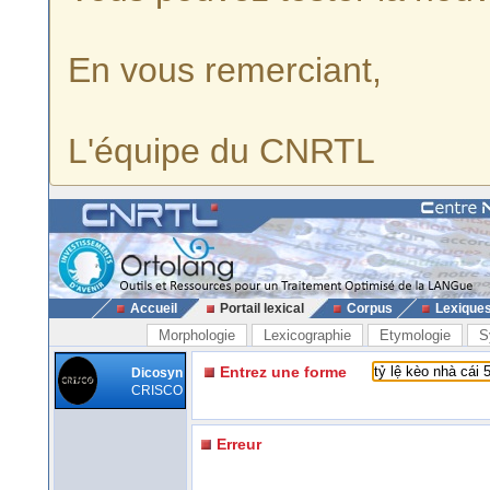
En vous remerciant,
L'équipe du CNRTL
Accueil
Portail lexical
Corpus
Lexique
Morphologie
Lexicographie
Etymologie
S
Entrez une forme
Dicosyn
CRISCO
Erreur