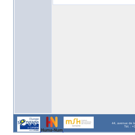
44, avenue de l
Tél. : 