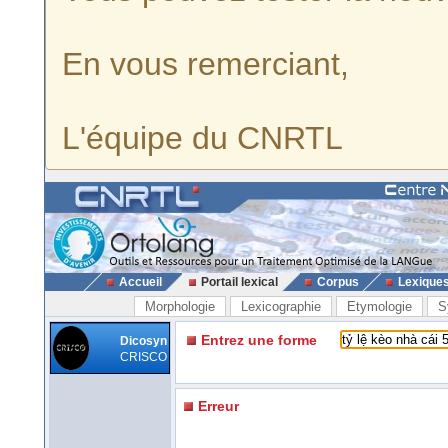
En vous remerciant,
L'équipe du CNRTL
Accueil
Portail lexical
Corpus
Lexique
Morphologie
Lexicographie
Etymologie
S
Entrez une forme
Dicosyn
CRISCO
Erreur