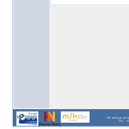
44, avenue de l
Tél. : 