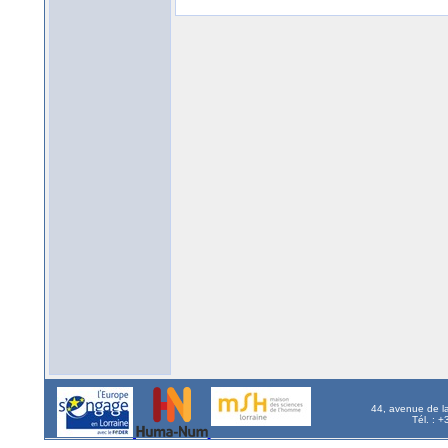
44, avenue de l
Tél. : 