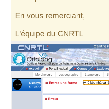
En vous remerciant,
L'équipe du CNRTL
Accueil
Portail lexical
Corpus
Lexique
Morphologie
Lexicographie
Etymologie
S
Entrez une forme
Dicosyn
CRISCO
Erreur