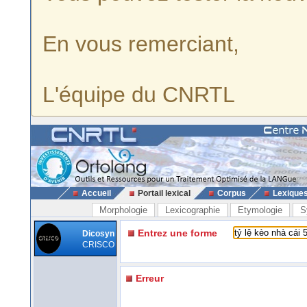
En vous remerciant,
L'équipe du CNRTL
Accueil
Portail lexical
Corpus
Lexique
Morphologie
Lexicographie
Etymologie
S
Entrez une forme
Dicosyn
CRISCO
Erreur