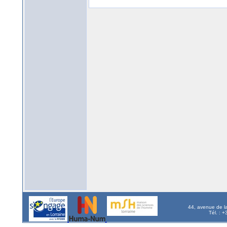
44, avenue de l
Tél. : 