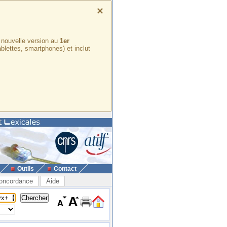
×
e nouvelle version au
1er
ablettes, smartphones) et inclut
Outils
Contact
oncordance
Aide