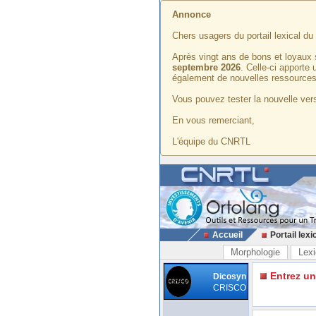
Annonce
Chers usagers du portail lexical d
Après vingt ans de bons et loyaux 
septembre 2026
. Celle-ci apporte
également de nouvelles ressources
Vous pouvez tester la nouvelle vers
En vous remerciant,
L'équipe du CNRTL
Accueil
Portail lexi
Morphologie
Lexi
Entrez u
Dicosyn
CRISCO