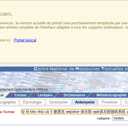
u CNRTL,
services, la version actuelle du portail sera prochainement remplacée par un
 une refonte complète de l'interface adaptée à tous les supports (ordinateurs, t
.
ion ici :
Portail lexical
cal
Corpus
Lexiques
Dictionnaires
Métalexicographie
cographie
Etymologie
Synonymie
Antonymie
Proxémie
C
ne forme
catégorie :