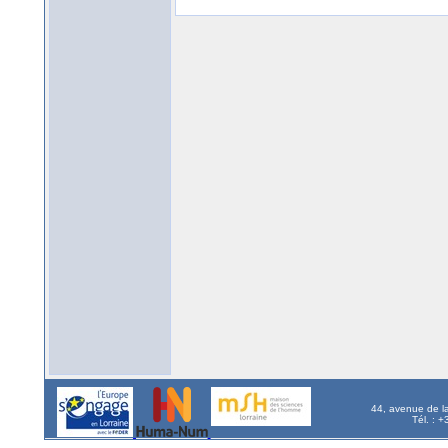
44, avenue de l
Tél. : 