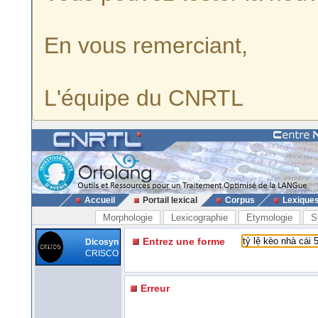
En vous remerciant,
L'équipe du CNRTL
Accueil
Portail lexical
Corpus
Lexique
Morphologie
Lexicographie
Etymologie
S
Entrez une forme
Dicosyn
CRISCO
Erreur