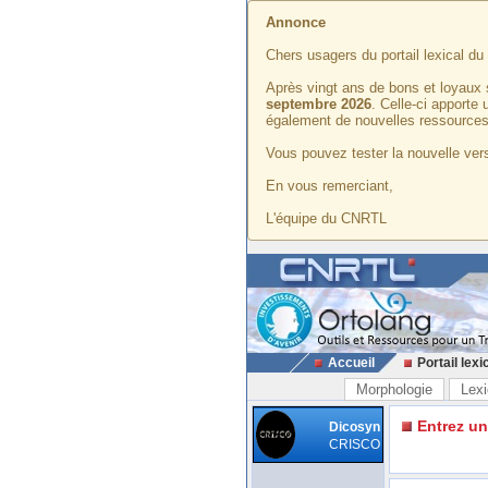
Annonce
Chers usagers du portail lexical d
Après vingt ans de bons et loyaux 
septembre 2026
. Celle-ci apporte
également de nouvelles ressources
Vous pouvez tester la nouvelle vers
En vous remerciant,
L'équipe du CNRTL
Accueil
Portail lexi
Morphologie
Lexi
Entrez u
Dicosyn
CRISCO