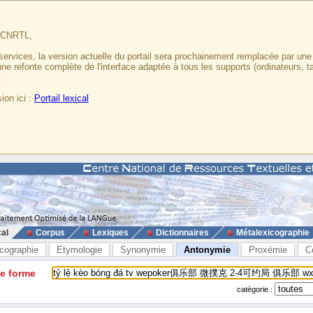
u CNRTL,
services, la version actuelle du portail sera prochainement remplacée par un
 une refonte complète de l'interface adaptée à tous les supports (ordinateurs, t
.
ion ici :
Portail lexical
cal
Corpus
Lexiques
Dictionnaires
Métalexicographie
cographie
Etymologie
Synonymie
Antonymie
Proxémie
C
ne forme
catégorie :