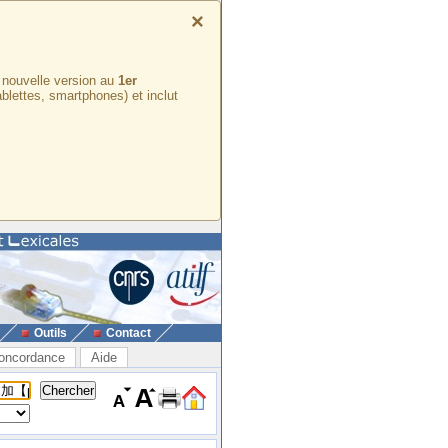
×
e nouvelle version au
1er
ablettes, smartphones) et inclut
Outils
Contact
oncordance
Aide