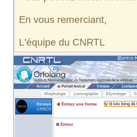
En vous remerciant,
L'équipe du CNRTL
Accueil
Portail lexical
Corpus
Lexique
Morphologie
Lexicographie
Etymologie
S
Entrez une forme
Dicosyn
CRISCO
Erreur