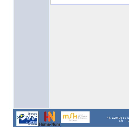
44, avenue de l
Tél. : 