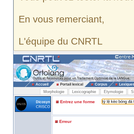
En vous remerciant,
L'équipe du CNRTL
Accueil
Portail lexical
Corpus
Lexique
Morphologie
Lexicographie
Etymologie
S
Entrez une forme
Dicosyn
CRISCO
Erreur