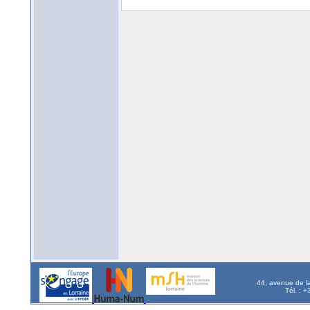
44, avenue de l
Tél. : 