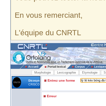
En vous remerciant,
L'équipe du CNRTL
Accueil
Portail lexical
Corpus
Lexique
Morphologie
Lexicographie
Etymologie
S
Entrez une forme
Dicosyn
CRISCO
Erreur