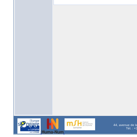
44, avenue de l
Tél. : 