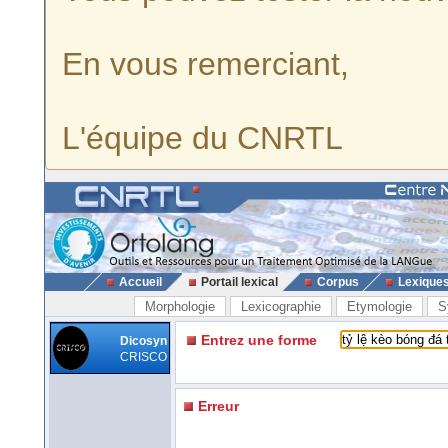
En vous remerciant,
L'équipe du CNRTL
Accueil
Portail lexical
Corpus
Lexique
Morphologie
Lexicographie
Etymologie
S
Entrez une forme
Dicosyn
CRISCO
Erreur