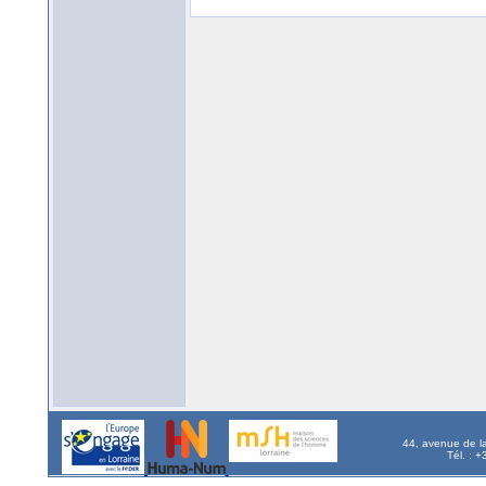
44, avenue de l
Tél. : 