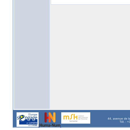
44, avenue de l
Tél. : 