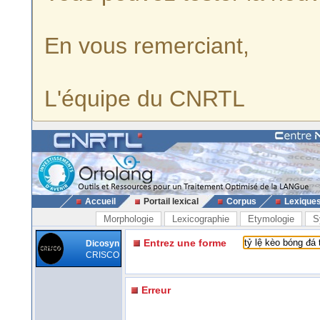
En vous remerciant,
L'équipe du CNRTL
Accueil
Portail lexical
Corpus
Lexique
Morphologie
Lexicographie
Etymologie
S
Entrez une forme
Dicosyn
CRISCO
Erreur