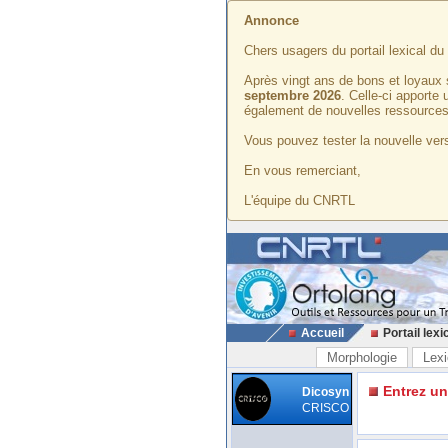
Annonce
Chers usagers du portail lexical d
Après vingt ans de bons et loyaux 
septembre 2026
. Celle-ci apporte
également de nouvelles ressources
Vous pouvez tester la nouvelle vers
En vous remerciant,
L'équipe du CNRTL
Accueil
Portail lexi
Morphologie
Lexi
Entrez u
Dicosyn
CRISCO