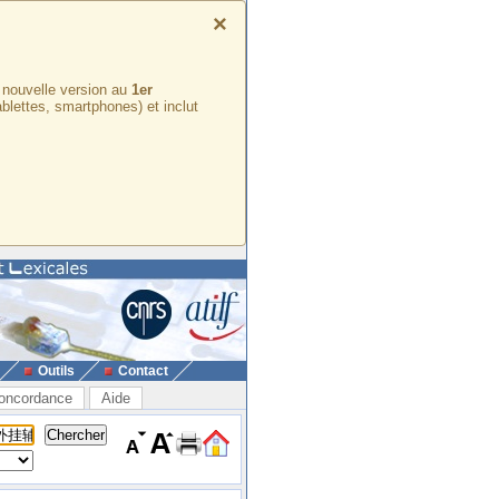
×
e nouvelle version au
1er
ablettes, smartphones) et inclut
Outils
Contact
oncordance
Aide