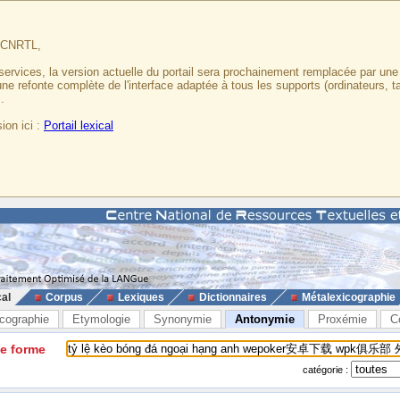
u CNRTL,
services, la version actuelle du portail sera prochainement remplacée par un
 une refonte complète de l'interface adaptée à tous les supports (ordinateurs, t
.
ion ici :
Portail lexical
cal
Corpus
Lexiques
Dictionnaires
Métalexicographie
cographie
Etymologie
Synonymie
Antonymie
Proxémie
C
ne forme
catégorie :