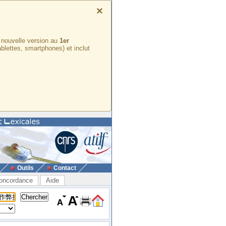
×
e nouvelle version au
1er
ablettes, smartphones) et inclut
Outils
Contact
oncordance
Aide