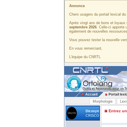
Annonce
Chers usagers du portail lexical d
Après vingt ans de bons et loyaux 
septembre 2026
. Celle-ci apporte
également de nouvelles ressources
Vous pouvez tester la nouvelle vers
En vous remerciant,
L'équipe du CNRTL
Accueil
Portail lexi
Morphologie
Lexi
Entrez u
Dicosyn
CRISCO