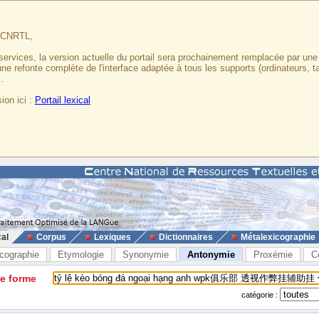
u CNRTL,
services, la version actuelle du portail sera prochainement remplacée par un
 une refonte complète de l'interface adaptée à tous les supports (ordinateurs, t
.
ion ici :
Portail lexical
cal
Corpus
Lexiques
Dictionnaires
Métalexicographie
cographie
Etymologie
Synonymie
Antonymie
Proxémie
C
ne forme
catégorie :