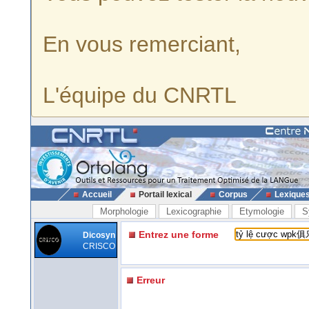
En vous remerciant,
L'équipe du CNRTL
Accueil
Portail lexical
Corpus
Lexique
Morphologie
Lexicographie
Etymologie
S
Entrez une forme
Dicosyn
CRISCO
Erreur