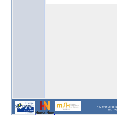
44, avenue de l
Tél. : 