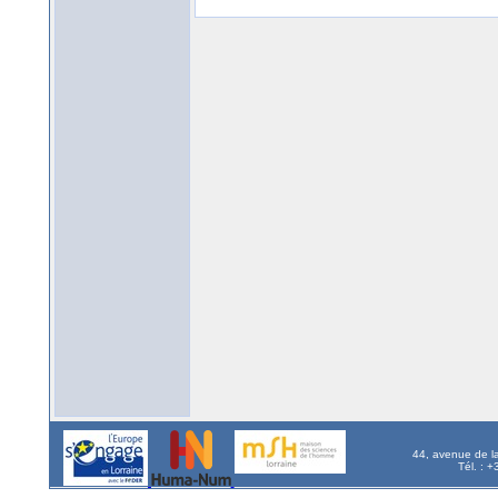
44, avenue de l
Tél. : 