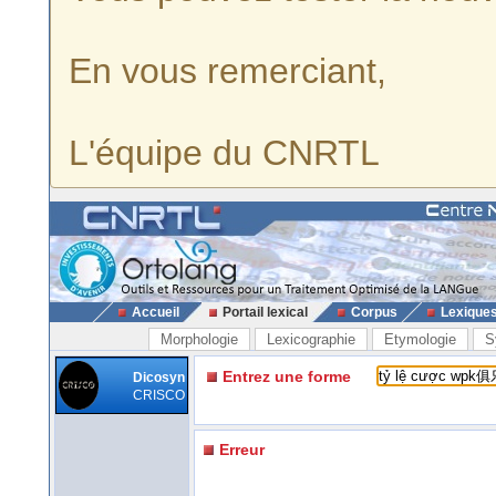
En vous remerciant,
L'équipe du CNRTL
Accueil
Portail lexical
Corpus
Lexique
Morphologie
Lexicographie
Etymologie
S
Entrez une forme
Dicosyn
CRISCO
Erreur