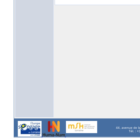
44, avenue de l
Tél. : 