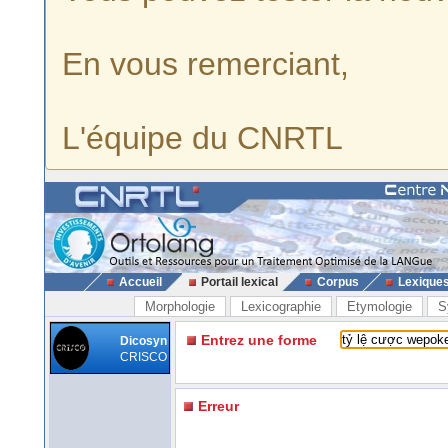
En vous remerciant,
L'équipe du CNRTL
Accueil
Portail lexical
Corpus
Lexique
Morphologie
Lexicographie
Etymologie
S
Entrez une forme
Dicosyn
CRISCO
Erreur