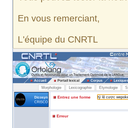
En vous remerciant,
L'équipe du CNRTL
Accueil
Portail lexical
Corpus
Lexique
Morphologie
Lexicographie
Etymologie
S
Entrez une forme
Dicosyn
CRISCO
Erreur