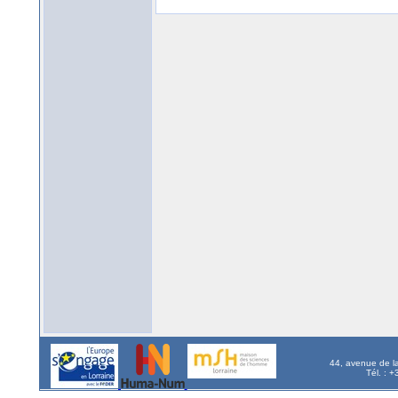
44, avenue de l
Tél. : 