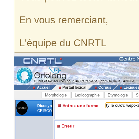
En vous remerciant,
L'équipe du CNRTL
Accueil
Portail lexical
Corpus
Lexique
Morphologie
Lexicographie
Etymologie
S
Entrez une forme
Dicosyn
CRISCO
Erreur