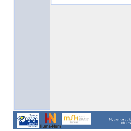
44, avenue de l
Tél. : 