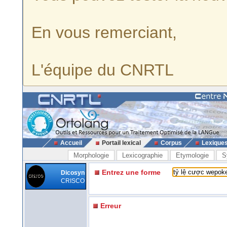
En vous remerciant,
L'équipe du CNRTL
Accueil
Portail lexical
Corpus
Lexique
Morphologie
Lexicographie
Etymologie
S
Entrez une forme
Dicosyn
CRISCO
Erreur