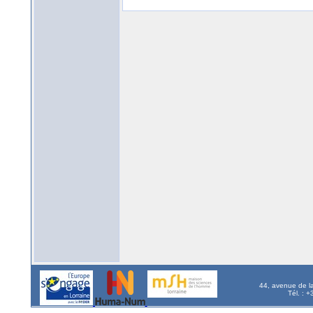
44, avenue de l
Tél. : 