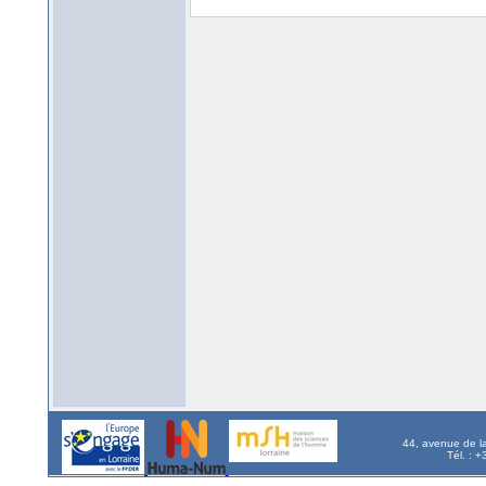
44, avenue de l
Tél. : 