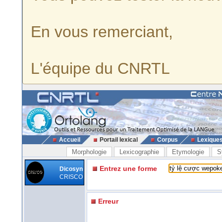
En vous remerciant,
L'équipe du CNRTL
Accueil
Portail lexical
Corpus
Lexique
Morphologie
Lexicographie
Etymologie
S
Entrez une forme
Dicosyn
CRISCO
Erreur