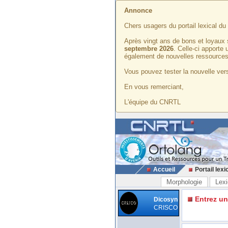
Annonce
Chers usagers du portail lexical d
Après vingt ans de bons et loyaux 
septembre 2026
. Celle-ci apporte
également de nouvelles ressources
Vous pouvez tester la nouvelle vers
En vous remerciant,
L'équipe du CNRTL
Accueil
Portail lexi
Morphologie
Lexi
Entrez u
Dicosyn
CRISCO