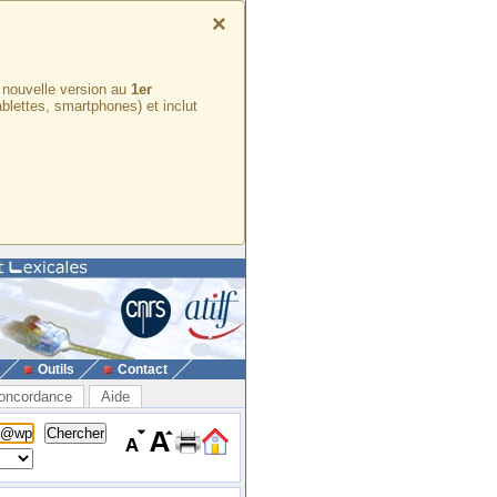
×
e nouvelle version au
1er
ablettes, smartphones) et inclut
Outils
Contact
oncordance
Aide