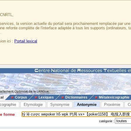
u CNRTL,
services, la version actuelle du portail sera prochainement remplacée par un
 une refonte complète de l'interface adaptée à tous les supports (ordinateurs, t
.
ion ici :
Portail lexical
cal
Corpus
Lexiques
Dictionnaires
Métalexicographie
cographie
Etymologie
Synonymie
Antonymie
Proxémie
C
ne forme
catégorie :