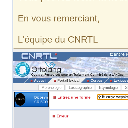
En vous remerciant,
L'équipe du CNRTL
Accueil
Portail lexical
Corpus
Lexique
Morphologie
Lexicographie
Etymologie
S
Entrez une forme
Dicosyn
CRISCO
Erreur