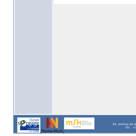
44, avenue de l
Tél. : 