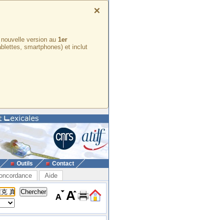
×
e nouvelle version au
1er
ablettes, smartphones) et inclut
Outils
Contact
oncordance
Aide