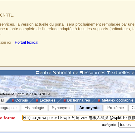
u CNRTL,
services, la version actuelle du portail sera prochainement remplacée par un
 une refonte complète de l'interface adaptée à tous les supports (ordinateurs, t
.
ion ici :
Portail lexical
cal
Corpus
Lexiques
Dictionnaires
Métalexicographie
cographie
Etymologie
Synonymie
Antonymie
Proxémie
C
ne forme
catégorie :