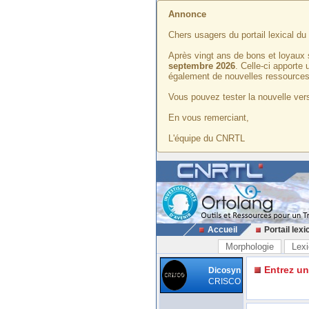
Annonce
Chers usagers du portail lexical d
Après vingt ans de bons et loyaux 
septembre 2026
. Celle-ci apporte
également de nouvelles ressources
Vous pouvez tester la nouvelle vers
En vous remerciant,
L'équipe du CNRTL
Accueil
Portail lexi
Morphologie
Lexi
Entrez u
Dicosyn
CRISCO