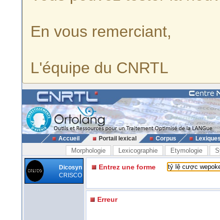
En vous remerciant,
L'équipe du CNRTL
Accueil
Portail lexical
Corpus
Lexique
Morphologie
Lexicographie
Etymologie
S
Entrez une forme
Dicosyn
CRISCO
Erreur