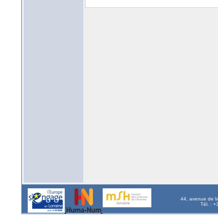
44, avenue de l
Tél. : 