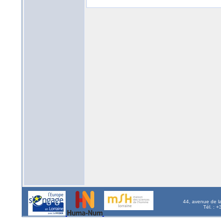
44, avenue de l
Tél. : 