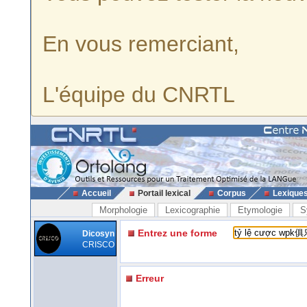
En vous remerciant,
L'équipe du CNRTL
Accueil
Portail lexical
Corpus
Lexique
Morphologie
Lexicographie
Etymologie
S
Entrez une forme
Dicosyn
CRISCO
Erreur