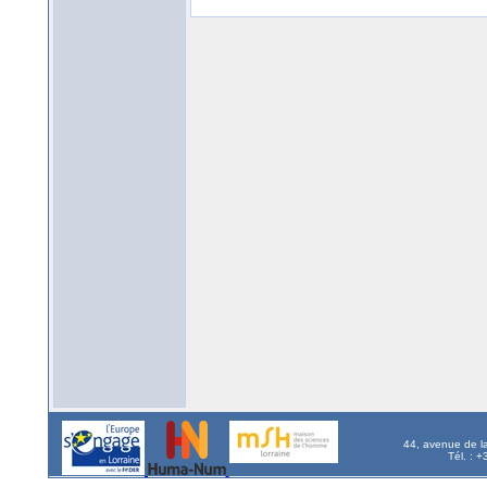
44, avenue de l
Tél. : 