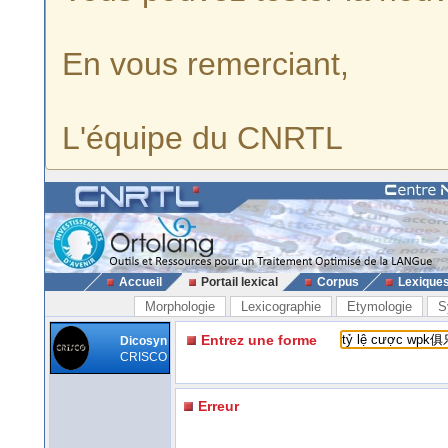
En vous remerciant,
L'équipe du CNRTL
Accueil
Portail lexical
Corpus
Lexique
Morphologie
Lexicographie
Etymologie
S
Entrez une forme
Dicosyn
CRISCO
Erreur