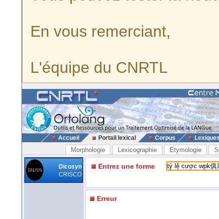
En vous remerciant,
L'équipe du CNRTL
Accueil
Portail lexical
Corpus
Lexique
Morphologie
Lexicographie
Etymologie
S
Entrez une forme
Dicosyn
CRISCO
Erreur