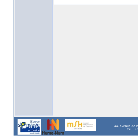
44, avenue de l
Tél. : 