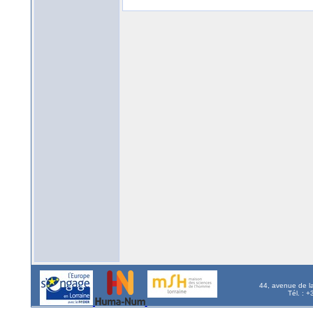
44, avenue de l
Tél. : 