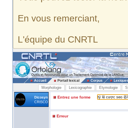
En vous remerciant,
L'équipe du CNRTL
Accueil
Portail lexical
Corpus
Lexique
Morphologie
Lexicographie
Etymologie
S
Entrez une forme
Dicosyn
CRISCO
Erreur