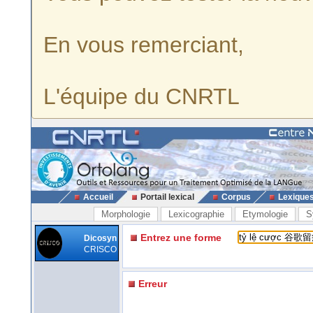
En vous remerciant,
L'équipe du CNRTL
Accueil
Portail lexical
Corpus
Lexique
Morphologie
Lexicographie
Etymologie
S
Entrez une forme
Dicosyn
CRISCO
Erreur