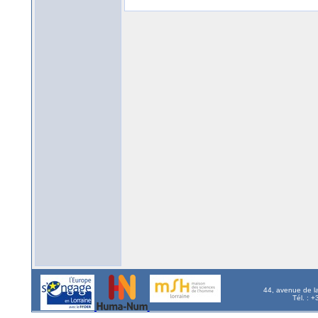
44, avenue de l
Tél. : 