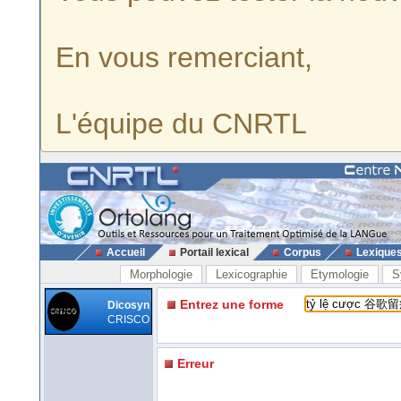
En vous remerciant,
L'équipe du CNRTL
Accueil
Portail lexical
Corpus
Lexique
Morphologie
Lexicographie
Etymologie
S
Entrez une forme
Dicosyn
CRISCO
Erreur