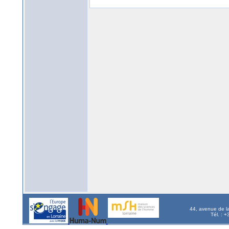
44, avenue de l
Tél. : 