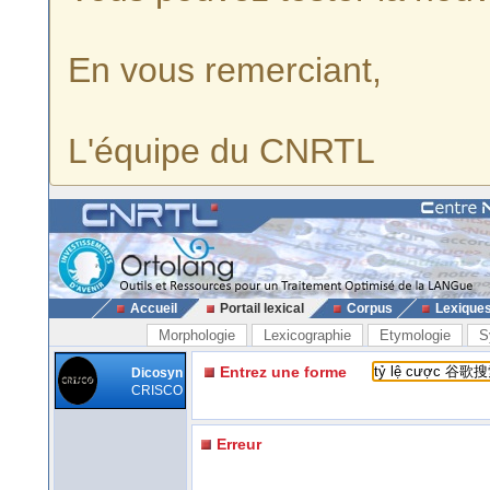
En vous remerciant,
L'équipe du CNRTL
Accueil
Portail lexical
Corpus
Lexique
Morphologie
Lexicographie
Etymologie
S
Entrez une forme
Dicosyn
CRISCO
Erreur