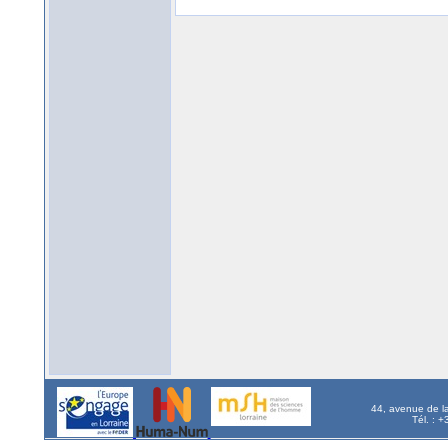
44, avenue de l
Tél. : 