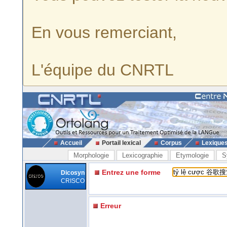
En vous remerciant,
L'équipe du CNRTL
Accueil
Portail lexical
Corpus
Lexique
Morphologie
Lexicographie
Etymologie
S
Entrez une forme
Dicosyn
CRISCO
Erreur