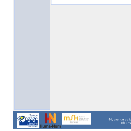
44, avenue de l
Tél. : 