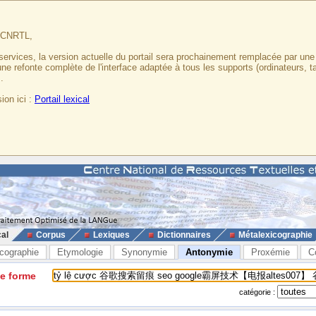
u CNRTL,
services, la version actuelle du portail sera prochainement remplacée par un
 une refonte complète de l'interface adaptée à tous les supports (ordinateurs, t
.
ion ici :
Portail lexical
cal
Corpus
Lexiques
Dictionnaires
Métalexicographie
cographie
Etymologie
Synonymie
Antonymie
Proxémie
C
ne forme
catégorie :