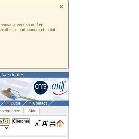
×
e nouvelle version au
1er
ablettes, smartphones) et inclut
Outils
Contact
oncordance
Aide