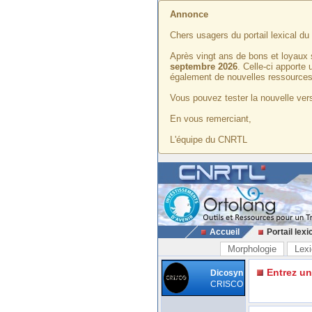
Annonce
Chers usagers du portail lexical d
Après vingt ans de bons et loyaux 
septembre 2026
. Celle-ci apporte
également de nouvelles ressources
Vous pouvez tester la nouvelle vers
En vous remerciant,
L'équipe du CNRTL
Accueil
Portail lexi
Morphologie
Lexi
Entrez u
Dicosyn
CRISCO