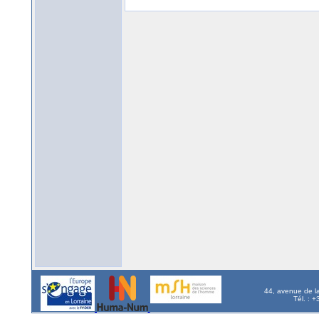
44, avenue de l
Tél. : 