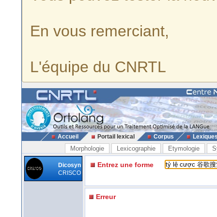
En vous remerciant,
L'équipe du CNRTL
Accueil
Portail lexical
Corpus
Lexique
Morphologie
Lexicographie
Etymologie
S
Entrez une forme
Dicosyn
CRISCO
Erreur