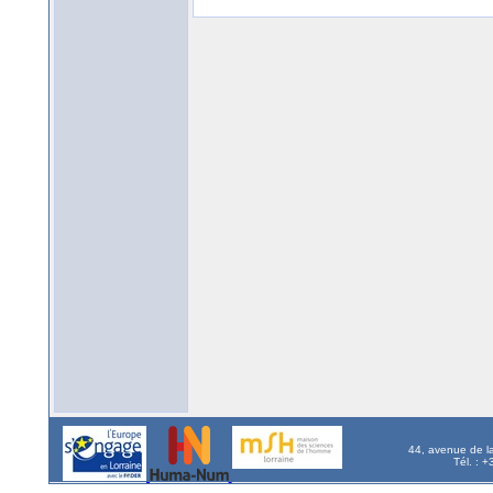
44, avenue de l
Tél. : 