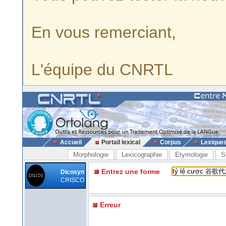
En vous remerciant,
L'équipe du CNRTL
Accueil
Portail lexical
Corpus
Lexique
Morphologie
Lexicographie
Etymologie
S
Entrez une forme
Dicosyn
CRISCO
Erreur