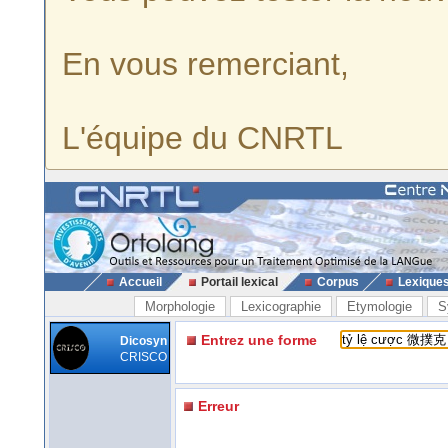
En vous remerciant,
L'équipe du CNRTL
Accueil
Portail lexical
Corpus
Lexique
Morphologie
Lexicographie
Etymologie
S
Entrez une forme
Dicosyn
CRISCO
Erreur