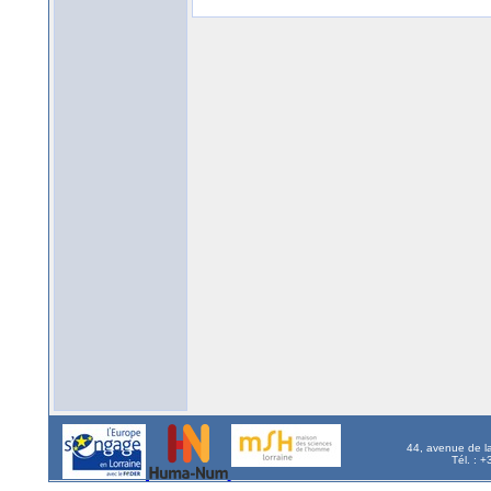
44, avenue de l
Tél. : 