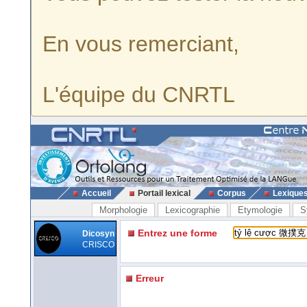
En vous remerciant,
L'équipe du CNRTL
Accueil
Portail lexical
Corpus
Lexique
Morphologie
Lexicographie
Etymologie
S
Entrez une forme
Dicosyn
CRISCO
Erreur