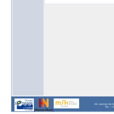
44, avenue de l
Tél. : 