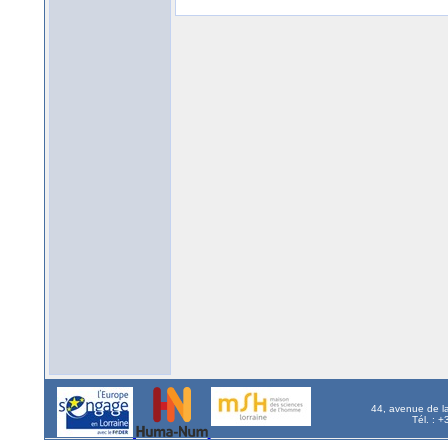
44, avenue de l
Tél. : 