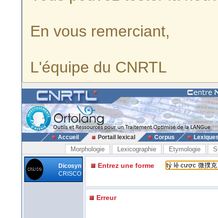
En vous remerciant,
L'équipe du CNRTL
Accueil
Portail lexical
Corpus
Lexique
Morphologie
Lexicographie
Etymologie
S
Entrez une forme
Dicosyn
CRISCO
Erreur