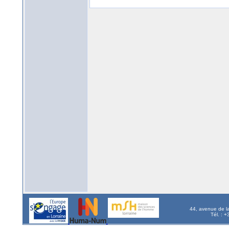
44, avenue de l
Tél. : 