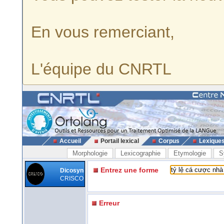
En vous remerciant,
L'équipe du CNRTL
Accueil
Portail lexical
Corpus
Lexique
Morphologie
Lexicographie
Etymologie
S
Entrez une forme
Dicosyn
CRISCO
Erreur