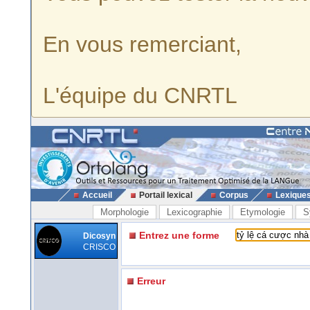
En vous remerciant,
L'équipe du CNRTL
Accueil
Portail lexical
Corpus
Lexique
Morphologie
Lexicographie
Etymologie
S
Entrez une forme
Dicosyn
CRISCO
Erreur