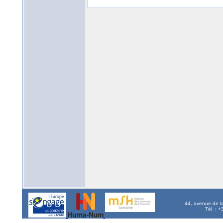
44, avenue de l
Tél. : 