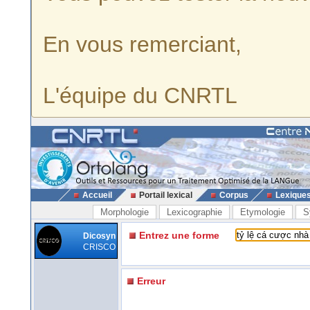
En vous remerciant,
L'équipe du CNRTL
Accueil
Portail lexical
Corpus
Lexique
Morphologie
Lexicographie
Etymologie
S
Entrez une forme
Dicosyn
CRISCO
Erreur