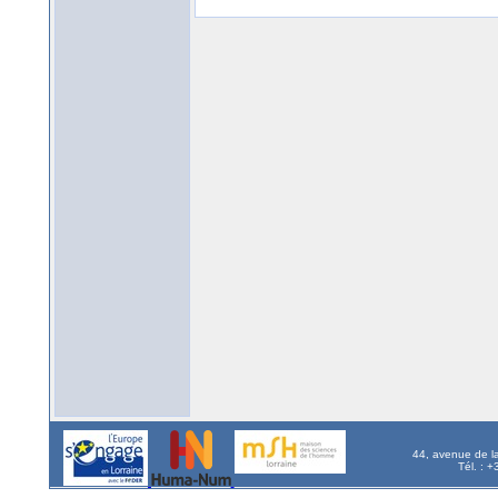
44, avenue de l
Tél. : 