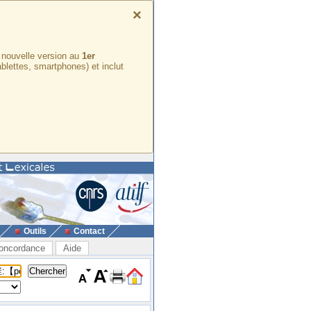
×
e nouvelle version au
1er
ablettes, smartphones) et inclut
Outils
Contact
oncordance
Aide