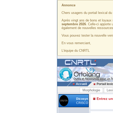
Annonce
Chers usagers du portail lexical d
Après vingt ans de bons et loyaux 
septembre 2026
. Celle-ci apporte
également de nouvelles ressources
Vous pouvez tester la nouvelle vers
En vous remerciant,
L'équipe du CNRTL
Accueil
Portail lexi
Morphologie
Lexi
Entrez u
Dicosyn
CRISCO