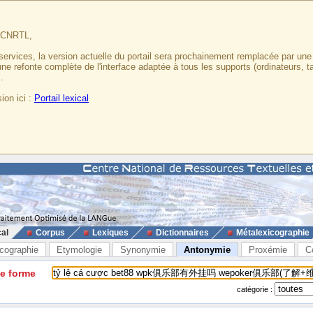
u CNRTL,
services, la version actuelle du portail sera prochainement remplacée par un
 une refonte complète de l'interface adaptée à tous les supports (ordinateurs, t
.
ion ici :
Portail lexical
cal
Corpus
Lexiques
Dictionnaires
Métalexicographie
cographie
Etymologie
Synonymie
Antonymie
Proxémie
C
ne forme
catégorie :